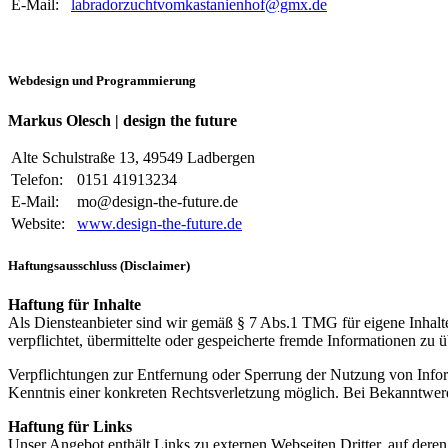
E-Mail:
labradorzuchtvomkastanienhof@gmx.de
Webdesign und Programmierung
Markus Olesch | design the future
Alte Schulstraße 13, 49549 Ladbergen
Telefon:
0151 41913234
E-Mail:
mo@design-the-future.de
Website:
www.design-the-future.de
Haftungsausschluss (Disclaimer)
Haftung für Inhalte
Als Diensteanbieter sind wir gemäß § 7 Abs.1 TMG für eigene Inhalte
verpflichtet, übermittelte oder gespeicherte fremde Informationen zu
Verpflichtungen zur Entfernung oder Sperrung der Nutzung von Inform
Kenntnis einer konkreten Rechtsverletzung möglich. Bei Bekanntwer
Haftung für Links
Unser Angebot enthält Links zu externen Webseiten Dritter, auf dere